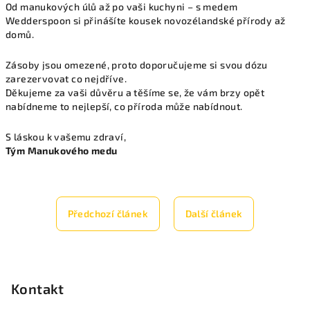
Od manukových úlů až po vaši kuchyni – s medem
Wedderspoon si přinášíte kousek novozélandské přírody až
domů.
Zásoby jsou omezené, proto doporučujeme si svou dózu
zarezervovat co nejdříve.
Děkujeme za vaši důvěru a těšíme se, že vám brzy opět
nabídneme to nejlepší, co příroda může nabídnout.
S láskou k vašemu zdraví,
Tým Manukového medu
Předchozí článek
Další článek
Z
á
p
Kontakt
a