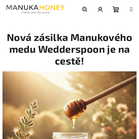
Přejít
na
obsah
Nákupn
Hledat
Přihlášení
Nová zásilka Manukového
košík
medu Wedderspoon je na
cestě!