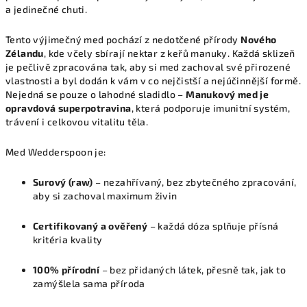
a jedinečné chuti.
Tento výjimečný med pochází z nedotčené přírody
Nového
Zélandu
, kde včely sbírají nektar z keřů manuky. Každá sklizeň
je pečlivě zpracována tak, aby si med zachoval své přirozené
vlastnosti a byl dodán k vám v co nejčistší a nejúčinnější formě.
Nejedná se pouze o lahodné sladidlo –
Manukový med je
opravdová superpotravina
, která podporuje imunitní systém,
trávení i celkovou vitalitu těla.
Med Wedderspoon je:
Surový (raw)
– nezahřívaný, bez zbytečného zpracování,
aby si zachoval maximum živin
Certifikovaný a ověřený
– každá dóza splňuje přísná
kritéria kvality
100% přírodní
– bez přidaných látek, přesně tak, jak to
zamýšlela sama příroda