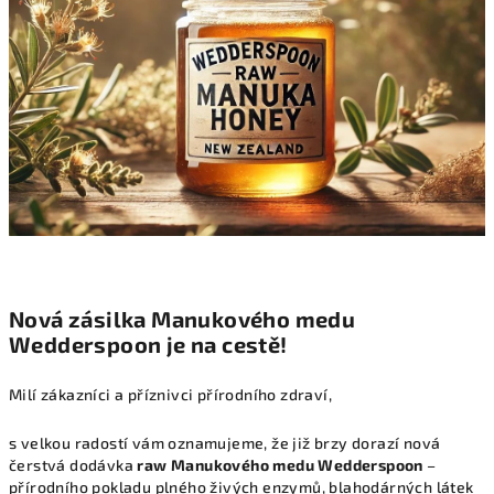
Nová zásilka Manukového medu
Wedderspoon je na cestě!
Milí zákazníci a příznivci přírodního zdraví,
s velkou radostí vám oznamujeme, že již brzy dorazí nová
čerstvá dodávka
raw Manukového medu Wedderspoon
–
přírodního pokladu plného živých enzymů, blahodárných látek